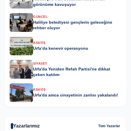
görünüme kavuşuyor
GÜNCEL
Haliliye belediyesi gençlerin geleceğine
rehber oluyor
ASAYIŞ
Urfa’da kenevir operasyonu
SIYASET
Urfa'da Yeniden Refah Partisi'ne dikkat
çeken katılım
ASAYIŞ
Urfa'da amca cinayetinin zanlısı yakalandı!
Yazarlarımız
Tüm Yazarlar