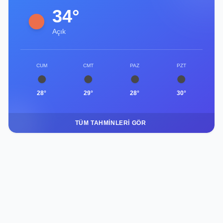
34°
Açık
CUM
CMT
PAZ
PZT
28°
29°
28°
30°
TÜM TAHMINLERI GÖR