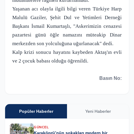
müdahalelere rağmen kurtarılamadı.
Yaşanan acı olayla ilgili bilgi veren Türkiye Harp
Malulü Gaziler, Şehit Dul ve Yetimleri Derneği
Başkanı İsmail Kumartaşlı, "Askerimizin cenazesi
pazartesi günü öğle namazını müteakip Dinar
merkezden son yolculuğuna uğurlanacak" dedi.
Kalp krizi sonucu hayatını kaybeden Aktaş'ın evli
ve 2 çocuk babası olduğu öğrenildi.
Basın No:
Popüler Haberler
Yeni Haberler
GÜNCEL
Karaköprü’nün sokakları modern bir