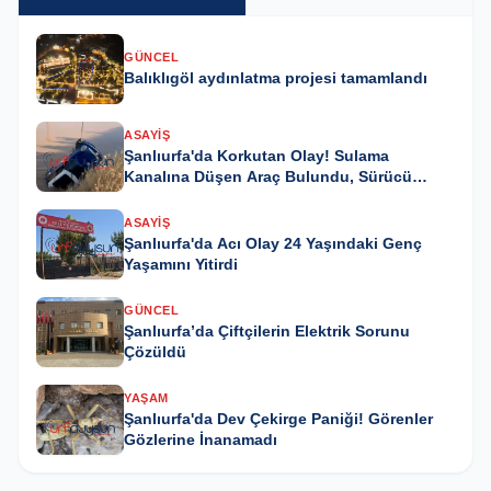
GÜNCEL
Balıklıgöl aydınlatma projesi tamamlandı
ASAYIŞ
Şanlıurfa'da Korkutan Olay! Sulama
Kanalına Düşen Araç Bulundu, Sürücü
Kayıp
ASAYIŞ
Şanlıurfa'da Acı Olay 24 Yaşındaki Genç
Yaşamını Yitirdi
GÜNCEL
Şanlıurfa’da Çiftçilerin Elektrik Sorunu
Çözüldü
YAŞAM
Şanlıurfa'da Dev Çekirge Paniği! Görenler
Gözlerine İnanamadı