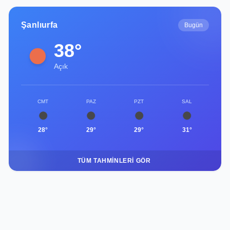
Şanlıurfa
Bugün
38°
Açık
CMT
PAZ
PZT
SAL
28°
29°
29°
31°
TÜM TAHMINLERI GÖR