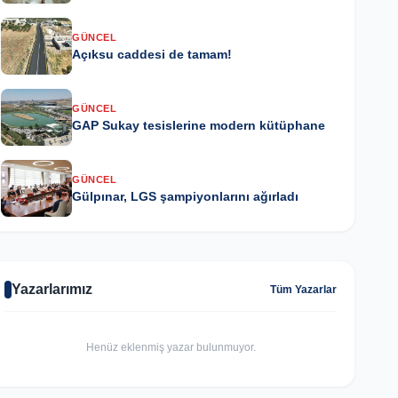
GÜNCEL
Açıksu caddesi de tamam!
GÜNCEL
GAP Sukay tesislerine modern kütüphane
GÜNCEL
Gülpınar, LGS şampiyonlarını ağırladı
Yazarlarımız
Tüm Yazarlar
Henüz eklenmiş yazar bulunmuyor.