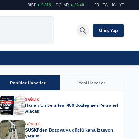
BIST
▲ 9.876
DOLAR
▲ 32.40
FB
TW
IG
YT
Giriş Yap
Popüler Haberler
Yeni Haberler
SAĞLIK
Harran Üniversitesi 406 Sözleşmeli Personel
Alacak
GÜNCEL
ŞUSKİ’den Bozova’ya güçlü kanalizasyon
yatırımı