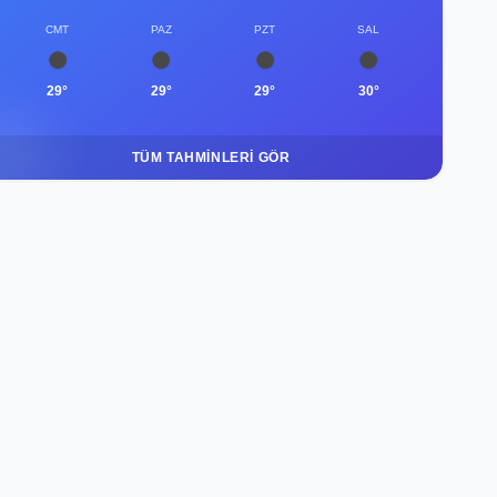
CMT
PAZ
PZT
SAL
29°
29°
29°
30°
TÜM TAHMINLERI GÖR