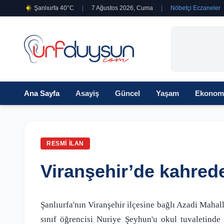
Şanlıurfa 40°C
|
7 Ağustos 2026, Cuma
|
Nöbetçi Eczaneler
Ana Sayfa
Asayiş
Güncel
Yaşam
Ekonom
RESMI İLAN
Viranşehir’de kahred
Şanlıurfa'nın Viranşehir ilçesine bağlı Azadi Mahal
sınıf öğrencisi Nuriye Şeyhun'u okul tuvaletinde