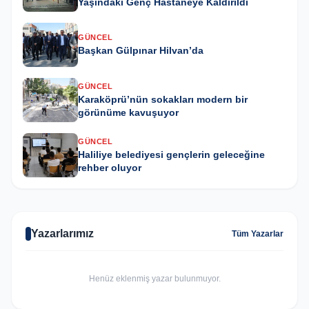
Yaşındaki Genç Hastaneye Kaldırıldı
GÜNCEL
Başkan Gülpınar Hilvan’da
GÜNCEL
Karaköprü’nün sokakları modern bir
görünüme kavuşuyor
GÜNCEL
Haliliye belediyesi gençlerin geleceğine
rehber oluyor
Yazarlarımız
Tüm Yazarlar
Henüz eklenmiş yazar bulunmuyor.