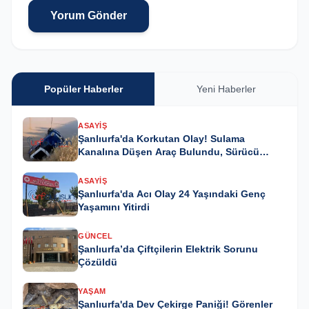
Yorum Gönder
Popüler Haberler
Yeni Haberler
ASAYIŞ
Şanlıurfa'da Korkutan Olay! Sulama
Kanalına Düşen Araç Bulundu, Sürücü
Kayıp
ASAYIŞ
Şanlıurfa'da Acı Olay 24 Yaşındaki Genç
Yaşamını Yitirdi
GÜNCEL
Şanlıurfa’da Çiftçilerin Elektrik Sorunu
Çözüldü
YAŞAM
Şanlıurfa'da Dev Çekirge Paniği! Görenler