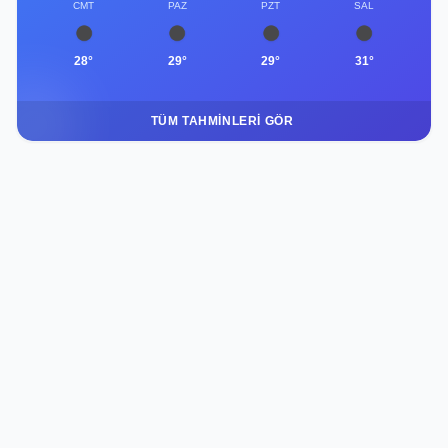
CMT
PAZ
PZT
SAL
28°
29°
29°
31°
TÜM TAHMINLERI GÖR