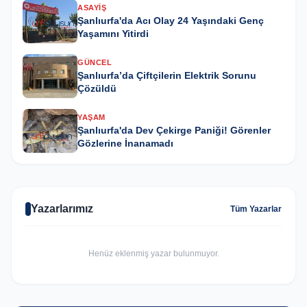
ASAYIŞ
Şanlıurfa'da Acı Olay 24 Yaşındaki Genç
Yaşamını Yitirdi
GÜNCEL
Şanlıurfa’da Çiftçilerin Elektrik Sorunu
Çözüldü
YAŞAM
Şanlıurfa'da Dev Çekirge Paniği! Görenler
Gözlerine İnanamadı
Yazarlarımız
Tüm Yazarlar
Henüz eklenmiş yazar bulunmuyor.