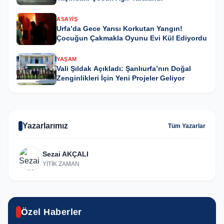
ASAYIŞ
Urfa’da Gece Yarısı Korkutan Yangın!
Çocuğun Çakmakla Oyunu Evi Kül Ediyordu
YAŞAM
Vali Şıldak Açıkladı: Şanlıurfa’nın Doğal
Zenginlikleri İçin Yeni Projeler Geliyor
Yazarlarımız
Tüm Yazarlar
Sezai AKÇALI
YİTİK ZAMAN
GÜNCEL
Karaköprü’de yıl sonu resim sergisi
Özel Haberler
ASAYIŞ
sanatseverlerle buluştu
SPOR