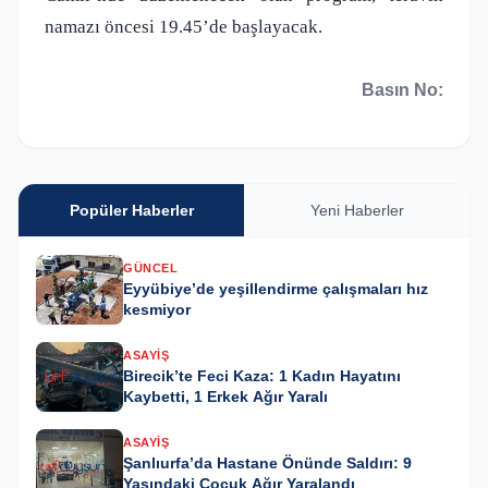
namazı öncesi 19.45’de başlayacak.
Basın No:
Popüler Haberler
Yeni Haberler
GÜNCEL
Eyyübiye’de yeşillendirme çalışmaları hız
kesmiyor
ASAYIŞ
Birecik’te Feci Kaza: 1 Kadın Hayatını
Kaybetti, 1 Erkek Ağır Yaralı
ASAYIŞ
Şanlıurfa’da Hastane Önünde Saldırı: 9
Yaşındaki Çocuk Ağır Yaralandı