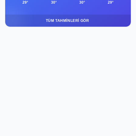
29°
30°
30°
29°
TÜM TAHMINLERI GÖR