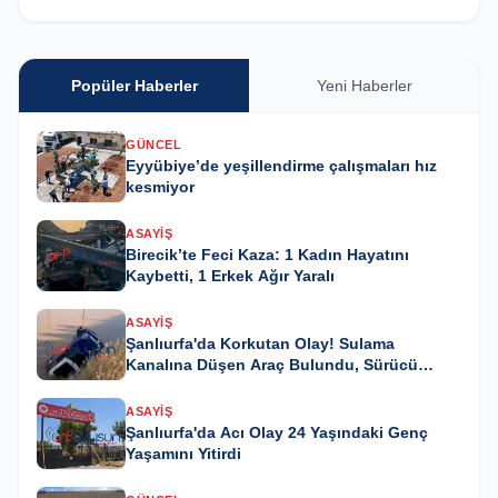
Popüler Haberler
Yeni Haberler
GÜNCEL
Eyyübiye’de yeşillendirme çalışmaları hız
kesmiyor
ASAYIŞ
Birecik’te Feci Kaza: 1 Kadın Hayatını
Kaybetti, 1 Erkek Ağır Yaralı
ASAYIŞ
Şanlıurfa'da Korkutan Olay! Sulama
Kanalına Düşen Araç Bulundu, Sürücü
Kayıp
ASAYIŞ
Şanlıurfa'da Acı Olay 24 Yaşındaki Genç
Yaşamını Yitirdi