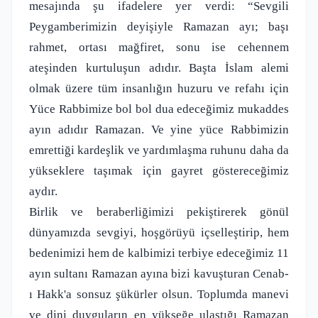
mesajında şu ifadelere yer verdi: “Sevgili
Peygamberimizin deyişiyle Ramazan ayı; başı
rahmet, ortası mağfiret, sonu ise cehennem
ateşinden kurtuluşun adıdır. Başta İslam alemi
olmak üzere tüm insanlığın huzuru ve refahı için
Yüce Rabbimize bol bol dua edeceğimiz mukaddes
ayın adıdır Ramazan. Ve yine yüce Rabbimizin
emrettiği kardeşlik ve yardımlaşma ruhunu daha da
yükseklere taşımak için gayret göstereceğimiz
aydır.
Birlik ve beraberliğimizi pekiştirerek gönül
dünyamızda sevgiyi, hoşgörüyü içselleştirip, hem
bedenimizi hem de kalbimizi terbiye edeceğimiz 11
ayın sultanı Ramazan ayına bizi kavuşturan Cenab-
ı Hakk'a sonsuz şükürler olsun. Toplumda manevi
ve dini duyguların en yükseğe ulaştığı Ramazan