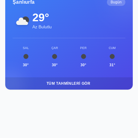
Şanlıurfa
Bugün
29°
Az Bulutlu
SAL
ÇAR
PER
CUM
30°
30°
30°
31°
TÜM TAHMINLERI GÖR