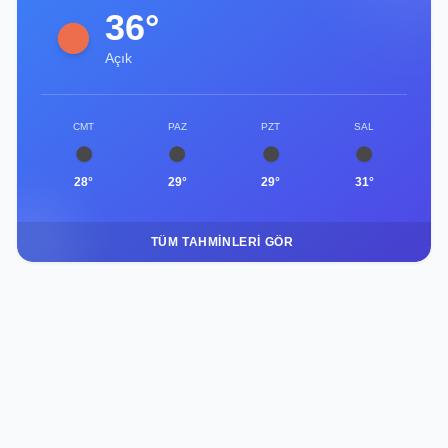
36°
Açık
CMT
PAZ
PZT
SAL
28°
29°
29°
31°
TÜM TAHMINLERI GÖR