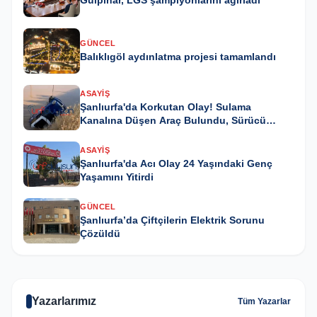
Gülpınar, LGS şampiyonlarını ağırladı
GÜNCEL
Balıklıgöl aydınlatma projesi tamamlandı
ASAYIŞ
Şanlıurfa'da Korkutan Olay! Sulama
Kanalına Düşen Araç Bulundu, Sürücü
Kayıp
ASAYIŞ
Şanlıurfa'da Acı Olay 24 Yaşındaki Genç
Yaşamını Yitirdi
GÜNCEL
Şanlıurfa’da Çiftçilerin Elektrik Sorunu
Çözüldü
Yazarlarımız
Tüm Yazarlar