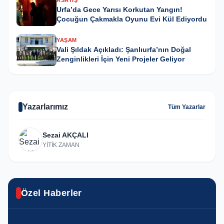
Urfa’da Gece Yarısı Korkutan Yangın!
Çocuğun Çakmakla Oyunu Evi Kül Ediyordu
YAŞAM
Vali Şıldak Açıkladı: Şanlıurfa’nın Doğal
Zenginlikleri İçin Yeni Projeler Geliyor
Yazarlarımız
Tüm Yazarlar
Sezai AKÇALI
YİTİK ZAMAN
GÜNCEL
Karaköprü’de yıl sonu resim sergisi
Özel Haberler
ASAYIŞ
sanatseverlerle buluştu
SPOR
GÜNCEL
Urfa'da yasa dışı kenevir operasyonu
Haliliye’nin Şampiyonu Avrupa’da Türkiye’yi
Haliliye'de ekipler eş zamanlı olarak sahada
YAŞAM
YAŞAM