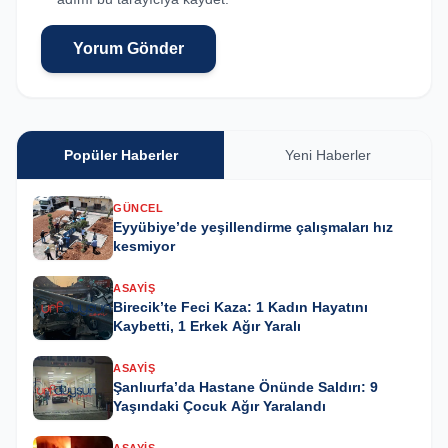
Yorum Gönder
Popüler Haberler
Yeni Haberler
GÜNCEL
Eyyübiye’de yeşillendirme çalışmaları hız
kesmiyor
ASAYIŞ
Birecik’te Feci Kaza: 1 Kadın Hayatını
Kaybetti, 1 Erkek Ağır Yaralı
ASAYIŞ
Şanlıurfa’da Hastane Önünde Saldırı: 9
Yaşındaki Çocuk Ağır Yaralandı
ASAYIŞ