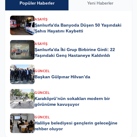
Popüler Haberler
Yeni Haberler
ASAYIŞ
Şanlıurfa'da Banyoda Düşen 50 Yaşındaki
Şahıs Hayatını Kaybetti
ASAYIŞ
Şanlıurfa'da İki Grup Birbirine Girdi: 22
Yaşındaki Genç Hastaneye Kaldırıldı
GÜNCEL
Başkan Gülpınar Hilvan’da
GÜNCEL
Karaköprü’nün sokakları modern bir
görünüme kavuşuyor
GÜNCEL
Haliliye belediyesi gençlerin geleceğine
rehber oluyor