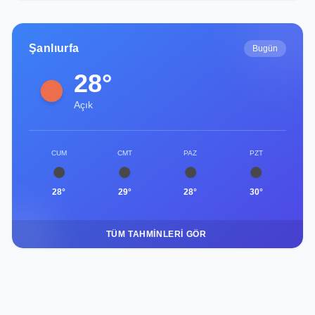
Şanlıurfa
Bugün
28°
Açık
CUM
CMT
PAZ
PZT
28°
29°
28°
30°
TÜM TAHMINLERI GÖR