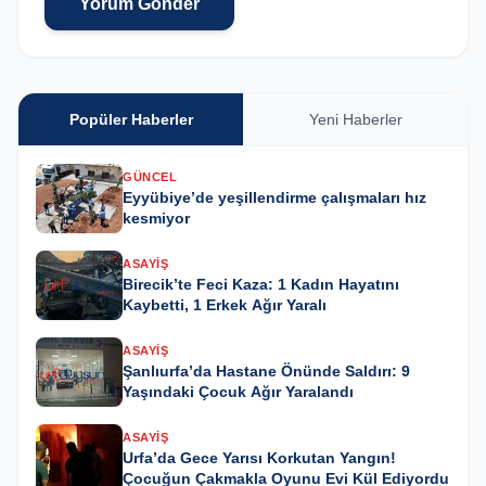
Yorum Gönder
Popüler Haberler
Yeni Haberler
GÜNCEL
Eyyübiye’de yeşillendirme çalışmaları hız
kesmiyor
ASAYIŞ
Birecik’te Feci Kaza: 1 Kadın Hayatını
Kaybetti, 1 Erkek Ağır Yaralı
ASAYIŞ
Şanlıurfa’da Hastane Önünde Saldırı: 9
Yaşındaki Çocuk Ağır Yaralandı
ASAYIŞ
Urfa’da Gece Yarısı Korkutan Yangın!
Çocuğun Çakmakla Oyunu Evi Kül Ediyordu