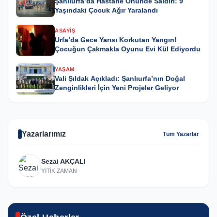
Şanlıurfa’da Hastane Önünde Saldırı: 9
Yaşındaki Çocuk Ağır Yaralandı
ASAYIŞ
Urfa’da Gece Yarısı Korkutan Yangın!
Çocuğun Çakmakla Oyunu Evi Kül Ediyordu
YAŞAM
Vali Şıldak Açıkladı: Şanlıurfa’nın Doğal
Zenginlikleri İçin Yeni Projeler Geliyor
Yazarlarımız
Tüm Yazarlar
Sezai AKÇALI
YİTİK ZAMAN
GÜNCEL
Karaköprü’de yıl sonu resim sergisi