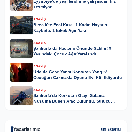
Eyyübiye’de yeşillendirme çalışmaları hız
kesmiyor
ASAYIŞ
Birecik’te Feci Kaza: 1 Kadın Hayatını
Kaybetti, 1 Erkek Ağır Yaralı
ASAYIŞ
Şanlıurfa’da Hastane Önünde Saldırı: 9
Yaşındaki Çocuk Ağır Yaralandı
ASAYIŞ
Urfa’da Gece Yarısı Korkutan Yangın!
Çocuğun Çakmakla Oyunu Evi Kül Ediyordu
ASAYIŞ
Şanlıurfa'da Korkutan Olay! Sulama
Kanalına Düşen Araç Bulundu, Sürücü
Kayıp
Yazarlarımız
Tüm Yazarlar