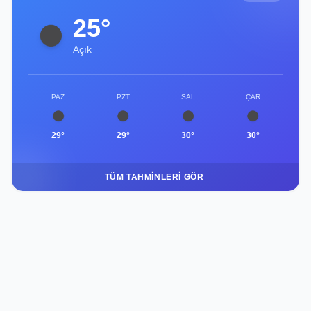
25°
Açık
PAZ
PZT
SAL
ÇAR
29°
29°
30°
30°
TÜM TAHMINLERI GÖR