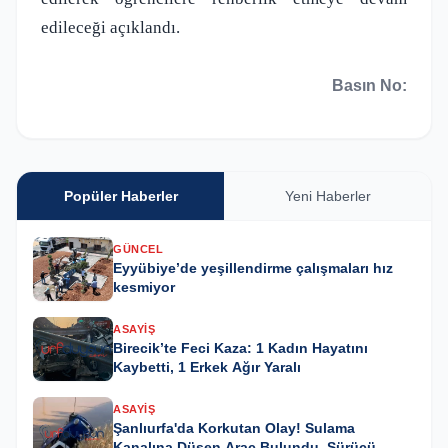
edileceği açıklandı.
Basın No:
Popüler Haberler
Yeni Haberler
GÜNCEL
Eyyübiye’de yeşillendirme çalışmaları hız
kesmiyor
ASAYIŞ
Birecik’te Feci Kaza: 1 Kadın Hayatını
Kaybetti, 1 Erkek Ağır Yaralı
ASAYIŞ
Şanlıurfa'da Korkutan Olay! Sulama
Kanalına Düşen Araç Bulundu, Sürücü