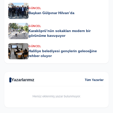
GÜNCEL
Başkan Gülpınar Hilvan’da
GÜNCEL
Karaköprü’nün sokakları modern bir
görünüme kavuşuyor
GÜNCEL
Haliliye belediyesi gençlerin geleceğine
rehber oluyor
Yazarlarımız
Tüm Yazarlar
Henüz eklenmiş yazar bulunmuyor.