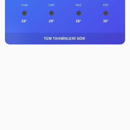
CUM
CMT
PAZ
PZT
28°
29°
28°
30°
TÜM TAHMINLERI GÖR