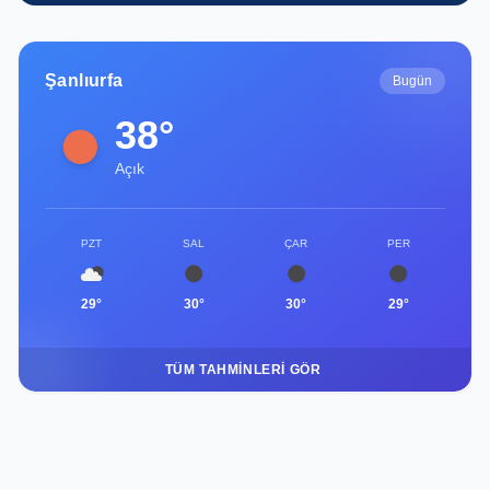
Şanlıurfa
Bugün
38°
Açık
PZT
SAL
ÇAR
PER
29°
30°
30°
29°
TÜM TAHMINLERI GÖR