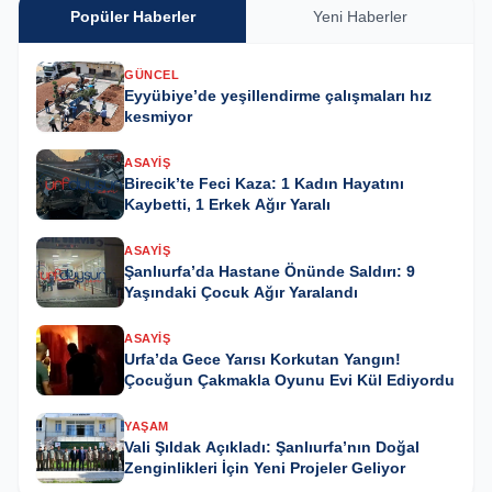
Popüler Haberler
Yeni Haberler
GÜNCEL
Eyyübiye’de yeşillendirme çalışmaları hız
kesmiyor
ASAYIŞ
Birecik’te Feci Kaza: 1 Kadın Hayatını
Kaybetti, 1 Erkek Ağır Yaralı
ASAYIŞ
Şanlıurfa’da Hastane Önünde Saldırı: 9
Yaşındaki Çocuk Ağır Yaralandı
ASAYIŞ
Urfa’da Gece Yarısı Korkutan Yangın!
Çocuğun Çakmakla Oyunu Evi Kül Ediyordu
YAŞAM
Vali Şıldak Açıkladı: Şanlıurfa’nın Doğal
Zenginlikleri İçin Yeni Projeler Geliyor