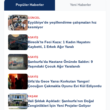
Popüler Haberler
Yeni Haberler
GÜNCEL
Eyyübiye’de yeşillendirme çalışmaları hız
kesmiyor
ASAYIŞ
Birecik’te Feci Kaza: 1 Kadın Hayatını
Kaybetti, 1 Erkek Ağır Yaralı
ASAYIŞ
Şanlıurfa’da Hastane Önünde Saldırı: 9
Yaşındaki Çocuk Ağır Yaralandı
ASAYIŞ
Urfa’da Gece Yarısı Korkutan Yangın!
Çocuğun Çakmakla Oyunu Evi Kül Ediyordu
YAŞAM
Vali Şıldak Açıkladı: Şanlıurfa’nın Doğal
Zenginlikleri İçin Yeni Projeler Geliyor