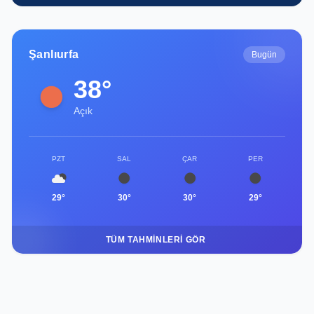
Şanlıurfa
Bugün
38°
Açık
PZT
SAL
ÇAR
PER
29°
30°
30°
29°
TÜM TAHMINLERI GÖR