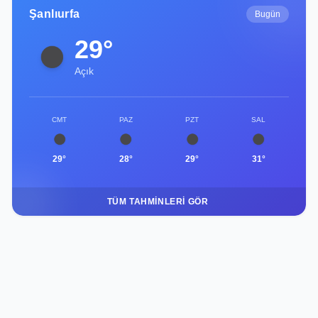
Şanlıurfa
Bugün
29°
Açık
CMT
PAZ
PZT
SAL
29°
28°
29°
31°
TÜM TAHMINLERI GÖR