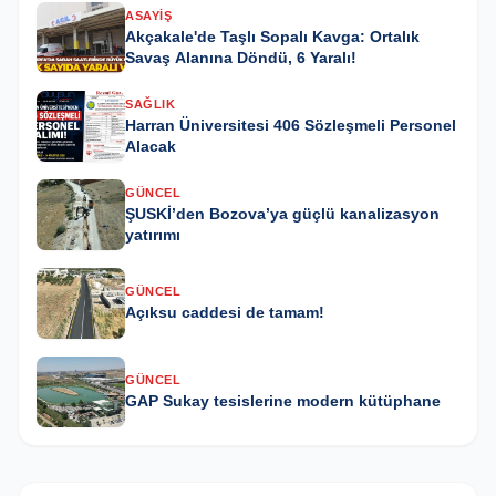
ASAYIŞ
Akçakale'de Taşlı Sopalı Kavga: Ortalık
Savaş Alanına Döndü, 6 Yaralı!
SAĞLIK
Harran Üniversitesi 406 Sözleşmeli Personel
Alacak
GÜNCEL
ŞUSKİ’den Bozova’ya güçlü kanalizasyon
yatırımı
GÜNCEL
Açıksu caddesi de tamam!
GÜNCEL
GAP Sukay tesislerine modern kütüphane