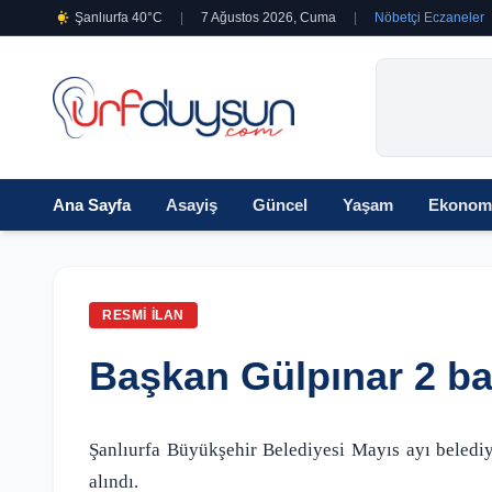
Şanlıurfa 40°C
|
7 Ağustos 2026, Cuma
|
Nöbetçi Eczaneler
Ana Sayfa
Asayiş
Güncel
Yaşam
Ekonom
RESMI İLAN
Başkan Gülpınar 2 baş
Şanlıurfa Büyükşehir Belediyesi Mayıs ayı belediy
alındı.