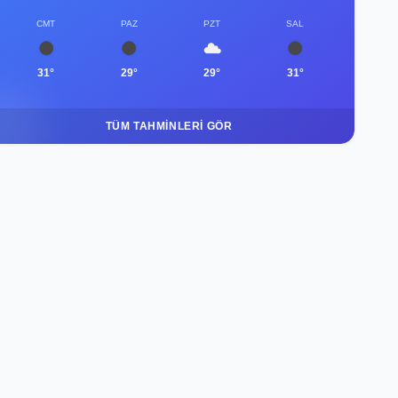
CMT
PAZ
PZT
SAL
31°
29°
29°
31°
TÜM TAHMINLERI GÖR