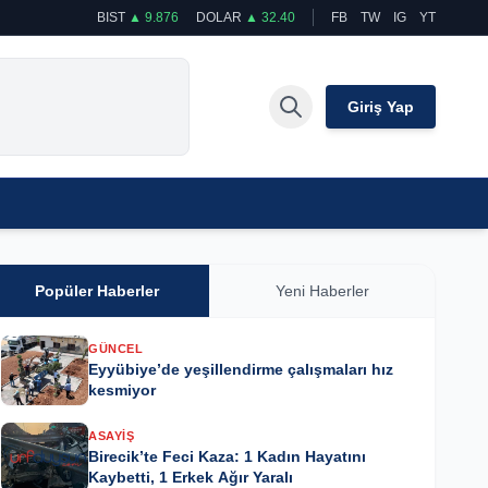
BIST
▲ 9.876
DOLAR
▲ 32.40
FB
TW
IG
YT
Giriş Yap
Popüler Haberler
Yeni Haberler
GÜNCEL
Eyyübiye’de yeşillendirme çalışmaları hız
kesmiyor
ASAYIŞ
Birecik’te Feci Kaza: 1 Kadın Hayatını
Kaybetti, 1 Erkek Ağır Yaralı