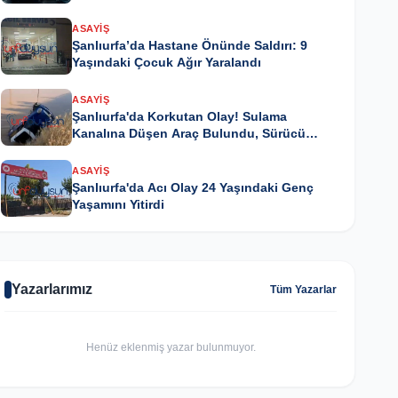
ASAYIŞ
Şanlıurfa’da Hastane Önünde Saldırı: 9
Yaşındaki Çocuk Ağır Yaralandı
ASAYIŞ
Şanlıurfa'da Korkutan Olay! Sulama
Kanalına Düşen Araç Bulundu, Sürücü
Kayıp
ASAYIŞ
Şanlıurfa'da Acı Olay 24 Yaşındaki Genç
Yaşamını Yitirdi
Yazarlarımız
Tüm Yazarlar
Henüz eklenmiş yazar bulunmuyor.