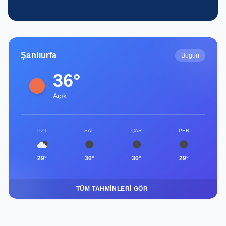
Şanlıurfa
Bugün
36°
Açık
PZT
SAL
ÇAR
PER
29°
30°
30°
29°
TÜM TAHMINLERI GÖR