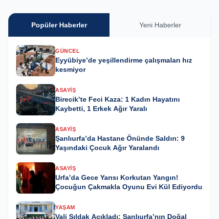
Popüler Haberler
Yeni Haberler
GÜNCEL
Eyyübiye’de yeşillendirme çalışmaları hız
kesmiyor
ASAYIŞ
Birecik’te Feci Kaza: 1 Kadın Hayatını
Kaybetti, 1 Erkek Ağır Yaralı
ASAYIŞ
Şanlıurfa’da Hastane Önünde Saldırı: 9
Yaşındaki Çocuk Ağır Yaralandı
ASAYIŞ
Urfa’da Gece Yarısı Korkutan Yangın!
Çocuğun Çakmakla Oyunu Evi Kül Ediyordu
YAŞAM
Vali Şıldak Açıkladı: Şanlıurfa’nın Doğal