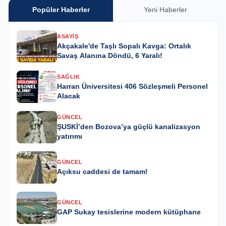
Popüler Haberler
Yeni Haberler
ASAYIŞ
Akçakale'de Taşlı Sopalı Kavga: Ortalık
Savaş Alanına Döndü, 6 Yaralı!
SAĞLIK
Harran Üniversitesi 406 Sözleşmeli Personel
Alacak
GÜNCEL
ŞUSKİ’den Bozova’ya güçlü kanalizasyon
yatırımı
GÜNCEL
Açıksu caddesi de tamam!
GÜNCEL
GAP Sukay tesislerine modern kütüphane