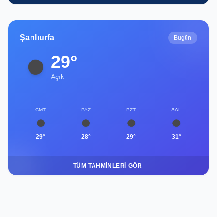
Şanlıurfa
Bugün
29°
Açık
CMT
PAZ
PZT
SAL
29°
28°
29°
31°
TÜM TAHMINLERI GÖR