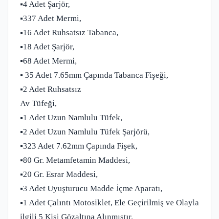
▪️4 Adet Şarjör,
▪️337 Adet Mermi,
▪️16 Adet Ruhsatsız Tabanca,
▪️18 Adet Şarjör,
▪️68 Adet Mermi,
▪️ 35 Adet 7.65mm Çapında Tabanca Fişeği,
▪️2 Adet Ruhsatsız
Av Tüfeği,
▪️1 Adet Uzun Namlulu Tüfek,
▪️2 Adet Uzun Namlulu Tüfek Şarjörü,
▪️323 Adet 7.62mm Çapında Fişek,
▪️80 Gr. Metamfetamin Maddesi,
▪️20 Gr. Esrar Maddesi,
▪️3 Adet Uyuşturucu Madde İçme Aparatı,
▪️1 Adet Çalıntı Motosiklet, Ele Geçirilmiş ve Olayla
ilgili 5 Kişi Gözaltına Alınmıştır.