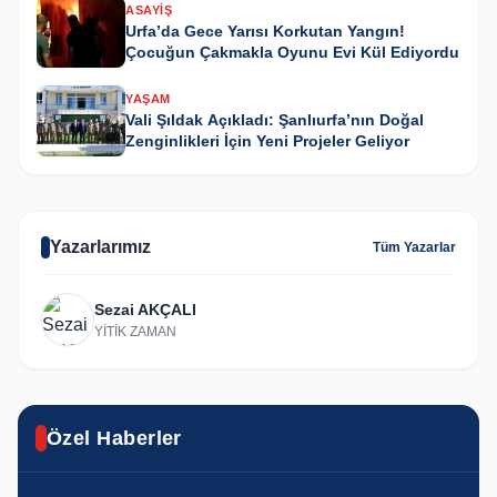
ASAYIŞ
Urfa’da Gece Yarısı Korkutan Yangın!
Çocuğun Çakmakla Oyunu Evi Kül Ediyordu
YAŞAM
Vali Şıldak Açıkladı: Şanlıurfa’nın Doğal
Zenginlikleri İçin Yeni Projeler Geliyor
Yazarlarımız
Tüm Yazarlar
Sezai AKÇALI
YİTİK ZAMAN
SPOR
ASAYIŞ
Özel Haberler
SIYASET
Urfalı kız çocuklarından judo sporuna yoğun
Urfa’da akaryakıt tırı devrildi
GÜNCEL
Yeni Parti’de Şanlıurfa İl Başkanlığı İçin Alagöz
ilgi
Karaköprü’de yıl sonu resim sergisi
sinyali