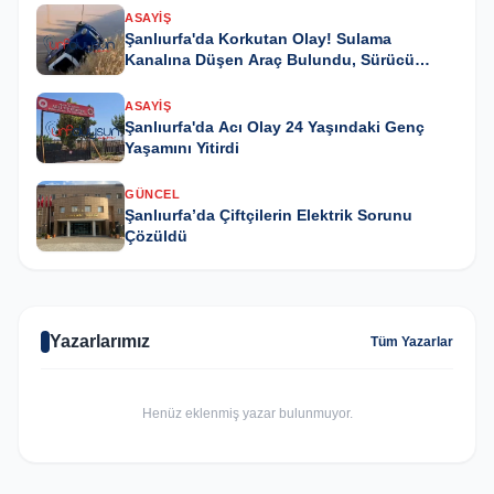
ASAYIŞ
Şanlıurfa'da Korkutan Olay! Sulama
Kanalına Düşen Araç Bulundu, Sürücü
Kayıp
ASAYIŞ
Şanlıurfa'da Acı Olay 24 Yaşındaki Genç
Yaşamını Yitirdi
GÜNCEL
Şanlıurfa’da Çiftçilerin Elektrik Sorunu
Çözüldü
Yazarlarımız
Tüm Yazarlar
Henüz eklenmiş yazar bulunmuyor.