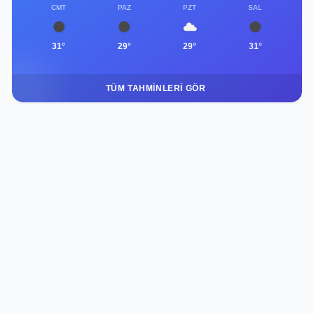
CMT
PAZ
PZT
SAL
31°
29°
29°
31°
TÜM TAHMINLERI GÖR