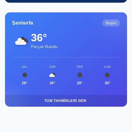
Şanlıurfa
Bugün
36°
Parçalı Bulutlu
SAL
ÇAR
PER
CUM
29°
30°
29°
30°
TÜM TAHMINLERI GÖR