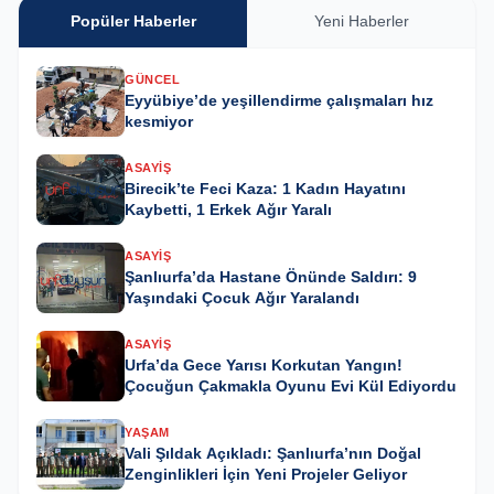
Popüler Haberler
Yeni Haberler
GÜNCEL
Eyyübiye’de yeşillendirme çalışmaları hız
kesmiyor
ASAYIŞ
Birecik’te Feci Kaza: 1 Kadın Hayatını
Kaybetti, 1 Erkek Ağır Yaralı
ASAYIŞ
Şanlıurfa’da Hastane Önünde Saldırı: 9
Yaşındaki Çocuk Ağır Yaralandı
ASAYIŞ
Urfa’da Gece Yarısı Korkutan Yangın!
Çocuğun Çakmakla Oyunu Evi Kül Ediyordu
YAŞAM
Vali Şıldak Açıkladı: Şanlıurfa’nın Doğal
Zenginlikleri İçin Yeni Projeler Geliyor