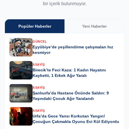
bir içerik bulunmuyor.
Popüler Haberler
Yeni Haberler
GÜNCEL
Eyyübiye’de yeşillendirme çalışmaları hız
kesmiyor
ASAYIŞ
Birecik’te Feci Kaza: 1 Kadın Hayatını
Kaybetti, 1 Erkek Ağır Yaralı
ASAYIŞ
Şanlıurfa’da Hastane Önünde Saldırı: 9
Yaşındaki Çocuk Ağır Yaralandı
ASAYIŞ
Urfa’da Gece Yarısı Korkutan Yangın!
Çocuğun Çakmakla Oyunu Evi Kül Ediyordu