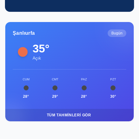
Şanlıurfa
Bugün
35°
Açık
CUM
CMT
PAZ
PZT
28°
29°
28°
30°
TÜM TAHMINLERI GÖR