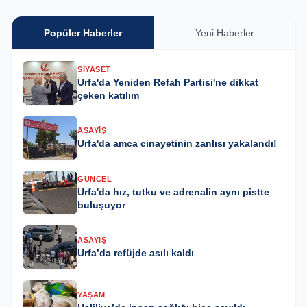
Popüler Haberler
Yeni Haberler
SIYASET
Urfa'da Yeniden Refah Partisi'ne dikkat
çeken katılım
ASAYIŞ
Urfa'da amca cinayetinin zanlısı yakalandı!
GÜNCEL
Urfa'da hız, tutku ve adrenalin aynı pistte
buluşuyor
ASAYIŞ
Urfa’da refüjde asılı kaldı
YAŞAM