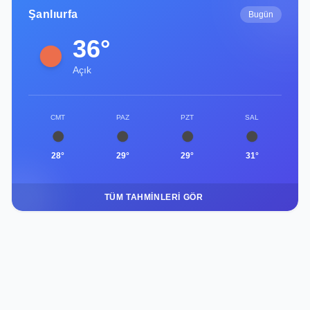
Şanlıurfa
Bugün
36°
Açık
CMT
PAZ
PZT
SAL
28°
29°
29°
31°
TÜM TAHMINLERI GÖR