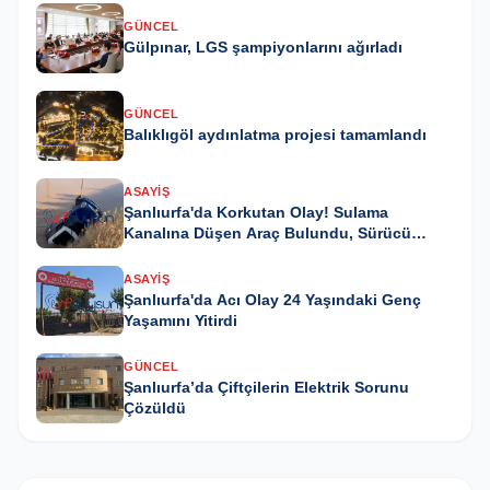
GÜNCEL
Gülpınar, LGS şampiyonlarını ağırladı
GÜNCEL
Balıklıgöl aydınlatma projesi tamamlandı
ASAYIŞ
Şanlıurfa'da Korkutan Olay! Sulama
Kanalına Düşen Araç Bulundu, Sürücü
Kayıp
ASAYIŞ
Şanlıurfa'da Acı Olay 24 Yaşındaki Genç
Yaşamını Yitirdi
GÜNCEL
Şanlıurfa’da Çiftçilerin Elektrik Sorunu
Çözüldü