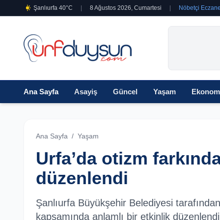
Şanlıurfa 40°C
|
8 Ağustos 2026, Cumartesi
|
Nöbetçi Eczane
Ana Sayfa
Asayiş
Güncel
Yaşam
Ekonom
Ana Sayfa
/
Yaşam
Urfa’da otizm farkında
düzenlendi
Şanlıurfa Büyükşehir Belediyesi tarafınd
kapsamında anlamlı bir etkinlik düzenlendi