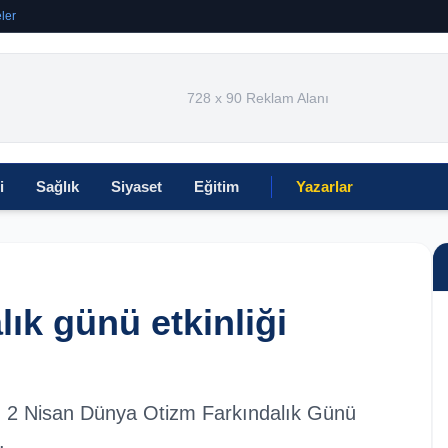
ler
728 x 90 Reklam Alanı
i
Sağlık
Siyaset
Eğitim
Yazarlar
lık günü etkinliği
an 2 Nisan Dünya Otizm Farkındalık Günü
.