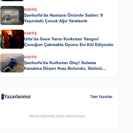
ASAYIŞ
Şanlıurfa’da Hastane Önünde Saldırı: 9
Yaşındaki Çocuk Ağır Yaralandı
ASAYIŞ
Urfa’da Gece Yarısı Korkutan Yangın!
Çocuğun Çakmakla Oyunu Evi Kül Ediyordu
ASAYIŞ
Şanlıurfa'da Korkutan Olay! Sulama
Kanalına Düşen Araç Bulundu, Sürücü
Kayıp
Yazarlarımız
Tüm Yazarlar
Henüz eklenmiş yazar bulunmuyor.