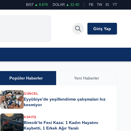
BIST
▲ 9.876
DOLAR
▲ 32.40
FB
TW
IG
YT
Giriş Yap
Popüler Haberler
Yeni Haberler
GÜNCEL
Eyyübiye’de yeşillendirme çalışmaları hız
kesmiyor
ASAYIŞ
Birecik’te Feci Kaza: 1 Kadın Hayatını
Kaybetti, 1 Erkek Ağır Yaralı