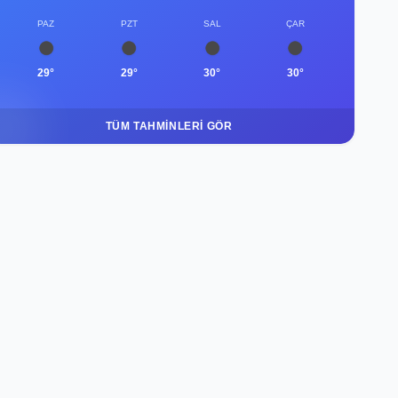
PAZ
PZT
SAL
ÇAR
29°
29°
30°
30°
TÜM TAHMINLERI GÖR