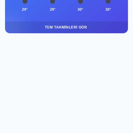
29°
29°
30°
30°
TÜM TAHMINLERI GÖR