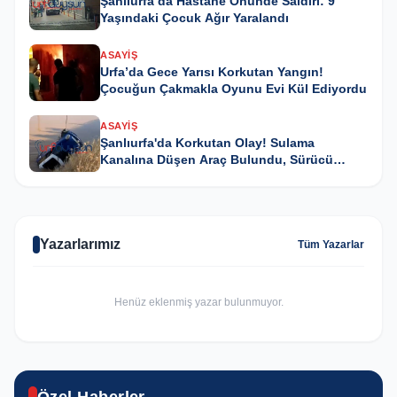
Şanlıurfa’da Hastane Önünde Saldırı: 9
Yaşındaki Çocuk Ağır Yaralandı
ASAYIŞ
Urfa’da Gece Yarısı Korkutan Yangın!
Çocuğun Çakmakla Oyunu Evi Kül Ediyordu
ASAYIŞ
Şanlıurfa'da Korkutan Olay! Sulama
Kanalına Düşen Araç Bulundu, Sürücü
Kayıp
Yazarlarımız
Tüm Yazarlar
Henüz eklenmiş yazar bulunmuyor.
GÜNCEL
Karaköprü’de yıl sonu resim sergisi