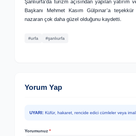
Şanlıurfa’da turizm açısından yapılan yatırım 
Başkanı Mehmet Kasım Gülpınar’a teşekkür e
nazaran çok daha güzel olduğunu kaydetti.
#urfa
#şanlıurfa
Yorum Yap
UYARI:
Küfür, hakaret, rencide edici cümleler veya ima
Yorumunuz
*