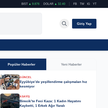
BIST
▲ 9.876
DOLAR
▲ 32.40
FB
TW
IG
YT
Giriş Yap
Popüler Haberler
Yeni Haberler
GÜNCEL
Eyyübiye’de yeşillendirme çalışmaları hız
kesmiyor
ASAYIŞ
Birecik’te Feci Kaza: 1 Kadın Hayatını
Kaybetti, 1 Erkek Ağır Yaralı