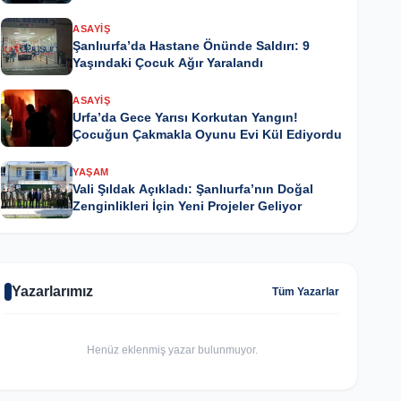
ASAYIŞ
Şanlıurfa’da Hastane Önünde Saldırı: 9
Yaşındaki Çocuk Ağır Yaralandı
ASAYIŞ
Urfa’da Gece Yarısı Korkutan Yangın!
Çocuğun Çakmakla Oyunu Evi Kül Ediyordu
YAŞAM
Vali Şıldak Açıkladı: Şanlıurfa’nın Doğal
Zenginlikleri İçin Yeni Projeler Geliyor
Yazarlarımız
Tüm Yazarlar
Henüz eklenmiş yazar bulunmuyor.