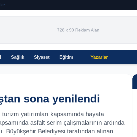
ler
728 x 90 Reklam Alanı
i
Sağlık
Siyaset
Eğitim
Yazarlar
ştan sona yenilendi
n turizm yatırımları kapsamında hayata
kapsamında asfalt serim çalışmalarının ardında
dı. Büyükşehir Belediyesi tarafından alınan