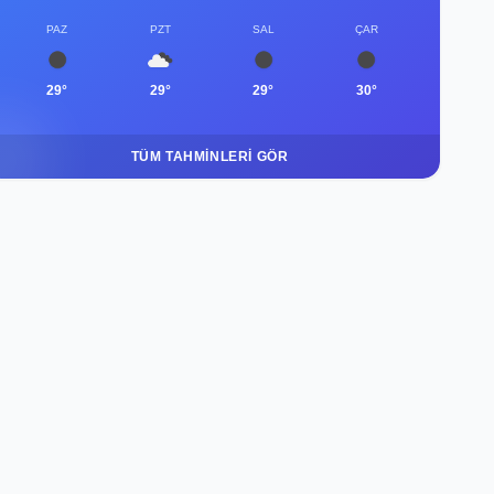
PAZ
PZT
SAL
ÇAR
29°
29°
29°
30°
TÜM TAHMINLERI GÖR