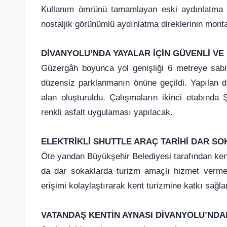
Kullanım ömrünü tamamlayan eski aydınlatma dir
nostaljik görünümlü aydınlatma direklerinin monta
DİVANYOLU’NDA YAYALAR İÇİN GÜVENLİ VE
Güzergâh boyunca yol genişliği 6 metreye sabit
düzensiz parklanmanın önüne geçildi. Yapılan d
alan oluşturuldu. Çalışmaların ikinci etabında 
renkli asfalt uygulaması yapılacak.
ELEKTRİKLİ SHUTTLE ARAÇ TARİHİ DAR S
Öte yandan Büyükşehir Belediyesi tarafından kent
da dar sokaklarda turizm amaçlı hizmet vermey
erişimi kolaylaştırarak kent turizmine katkı sağl
VATANDAŞ KENTİN AYNASI DİVANYOLU’NDA