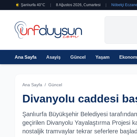
Şanlıurfa 40°C
|
8 Ağustos 2026, Cumartesi
|
Nöbetçi Eczane
Ana Sayfa
Asayiş
Güncel
Yaşam
Ekonom
Ana Sayfa
/
Güncel
Divanyolu caddesi ba
Şanlıurfa Büyükşehir Belediyesi tarafında
geçirilen Divanyolu Yayalaştırma Projesi 
nostaljik tramvaylar tekrar seferlere başla