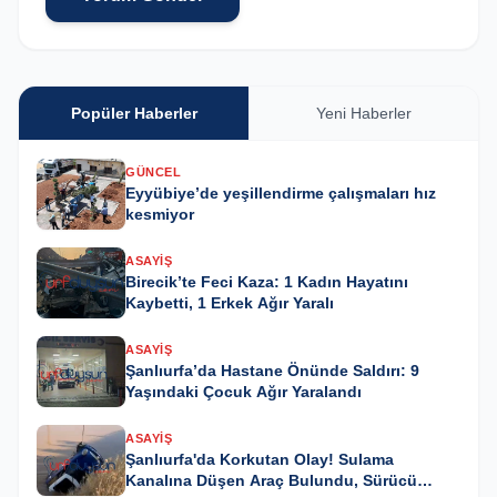
Popüler Haberler
Yeni Haberler
GÜNCEL
Eyyübiye’de yeşillendirme çalışmaları hız
kesmiyor
ASAYIŞ
Birecik’te Feci Kaza: 1 Kadın Hayatını
Kaybetti, 1 Erkek Ağır Yaralı
ASAYIŞ
Şanlıurfa’da Hastane Önünde Saldırı: 9
Yaşındaki Çocuk Ağır Yaralandı
ASAYIŞ
Şanlıurfa'da Korkutan Olay! Sulama
Kanalına Düşen Araç Bulundu, Sürücü