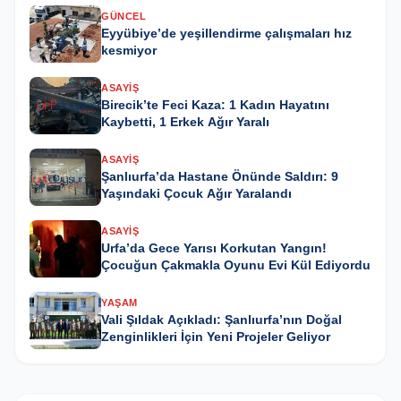
GÜNCEL
Eyyübiye’de yeşillendirme çalışmaları hız
kesmiyor
ASAYIŞ
Birecik’te Feci Kaza: 1 Kadın Hayatını
Kaybetti, 1 Erkek Ağır Yaralı
ASAYIŞ
Şanlıurfa’da Hastane Önünde Saldırı: 9
Yaşındaki Çocuk Ağır Yaralandı
ASAYIŞ
Urfa’da Gece Yarısı Korkutan Yangın!
Çocuğun Çakmakla Oyunu Evi Kül Ediyordu
YAŞAM
Vali Şıldak Açıkladı: Şanlıurfa’nın Doğal
Zenginlikleri İçin Yeni Projeler Geliyor