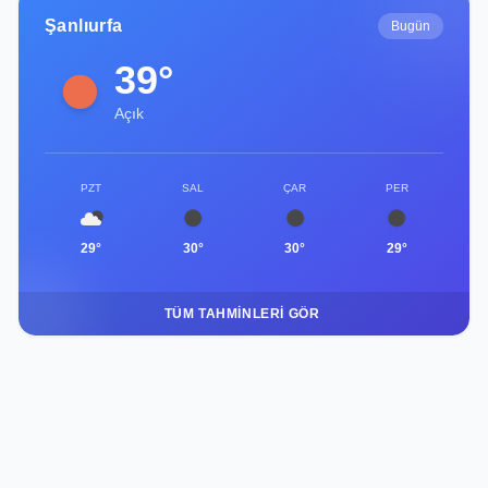
Şanlıurfa
Bugün
39°
Açık
PZT
SAL
ÇAR
PER
29°
30°
30°
29°
TÜM TAHMINLERI GÖR