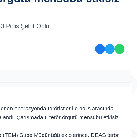
 Polis Şehit Oldu
nen operasyonda teröristler ile polis arasında
ralandı. Çatışmada 6 terör örgütü mensubu etkisiz
e (TEM) Şube Müdürlüğü ekiplerince, DEAŞ terör