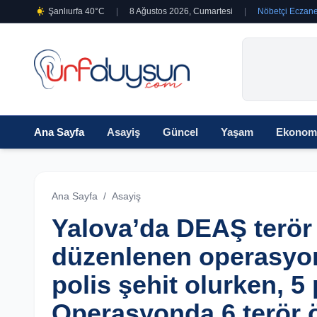
Şanlıurfa 40°C
|
8 Ağustos 2026, Cumartesi
|
Nöbetçi Eczane
Ana Sayfa
Asayiş
Güncel
Yaşam
Ekonom
Ana Sayfa
/
Asayiş
Yalova’da DEAŞ terör
düzenlenen operasyon
polis şehit olurken, 5 
Operasyonda 6 terör 