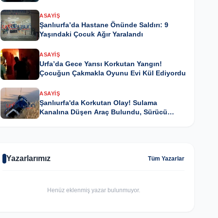
ASAYIŞ
Şanlıurfa’da Hastane Önünde Saldırı: 9
Yaşındaki Çocuk Ağır Yaralandı
ASAYIŞ
Urfa’da Gece Yarısı Korkutan Yangın!
Çocuğun Çakmakla Oyunu Evi Kül Ediyordu
ASAYIŞ
Şanlıurfa'da Korkutan Olay! Sulama
Kanalına Düşen Araç Bulundu, Sürücü
Kayıp
Yazarlarımız
Tüm Yazarlar
Henüz eklenmiş yazar bulunmuyor.