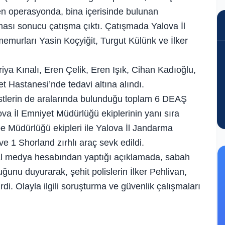
len operasyonda, bina içerisinde bulunan
çması sonucu çatışma çıktı. Çatışmada Yalova İl
murları Yasin Koçyiğit, Turgut Külünk ve İlker
a Kınalı, Eren Çelik, Eren Işık, Cihan Kadıoğlu,
 Hastanesi’nde tedavi altına alındı.
stlerin de aralarında bulunduğu toplam 6 DEAŞ
ova İl Emniyet Müdürlüğü ekiplerinin yanı sıra
 Müdürlüğü ekipleri ile Yalova İl Jandarma
 1 Shorland zırhlı araç sevk edildi.
syal medya hesabından yaptığı açıklamada, sabah
ğunu duyurarak, şehit polislerin İlker Pehlivan,
di. Olayla ilgili soruşturma ve güvenlik çalışmaları