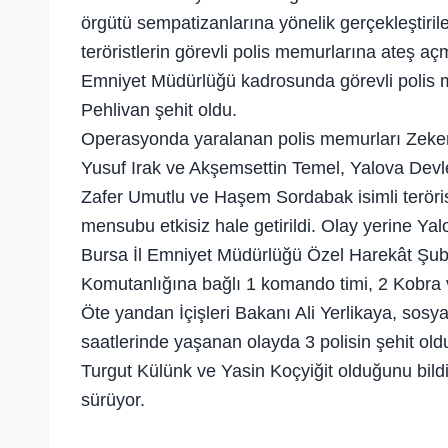
örgütü sempatizanlarına yönelik gerçekleştiri
teröristlerin görevli polis memurlarına ateş a
Emniyet Müdürlüğü kadrosunda görevli polis me
Pehlivan şehit oldu.
Operasyonda yaralanan polis memurları Zekeriy
Yusuf Irak ve Akşemsettin Temel, Yalova Devlet
Zafer Umutlu ve Haşem Sordabak isimli teröri
mensubu etkisiz hale getirildi. Olay yerine Yal
Bursa İl Emniyet Müdürlüğü Özel Harekât Şube
Komutanlığına bağlı 1 komando timi, 2 Kobra ve
Öte yandan İçişleri Bakanı Ali Yerlikaya, so
saatlerinde yaşanan olayda 3 polisin şehit oldu
Turgut Külünk ve Yasin Koçyiğit olduğunu bildir
sürüyor.