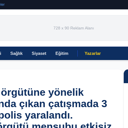
ler
728 x 90 Reklam Alanı
i
Sağlık
Siyaset
Eğitim
Yazarlar
 örgütüne yönelik
da çıkan çatışmada 3
polis yaralandı.
örgütü mensubu etkisiz