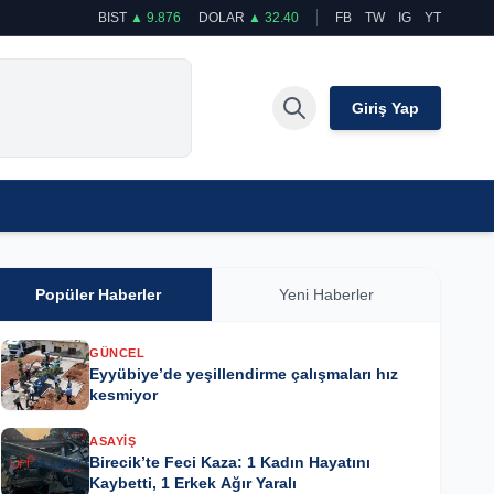
BIST
▲ 9.876
DOLAR
▲ 32.40
FB
TW
IG
YT
Giriş Yap
Popüler Haberler
Yeni Haberler
GÜNCEL
Eyyübiye’de yeşillendirme çalışmaları hız
kesmiyor
ASAYIŞ
Birecik’te Feci Kaza: 1 Kadın Hayatını
Kaybetti, 1 Erkek Ağır Yaralı