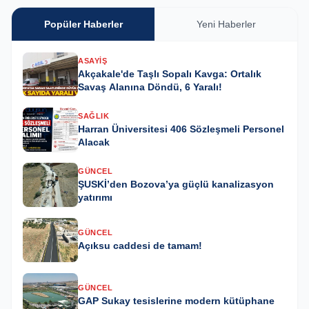
Popüler Haberler
Yeni Haberler
ASAYIŞ
Akçakale'de Taşlı Sopalı Kavga: Ortalık
Savaş Alanına Döndü, 6 Yaralı!
SAĞLIK
Harran Üniversitesi 406 Sözleşmeli Personel
Alacak
GÜNCEL
ŞUSKİ’den Bozova’ya güçlü kanalizasyon
yatırımı
GÜNCEL
Açıksu caddesi de tamam!
GÜNCEL
GAP Sukay tesislerine modern kütüphane