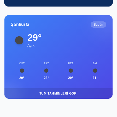
Şanlıurfa
Bugün
29°
Açık
CMT
PAZ
PZT
SAL
29°
28°
29°
31°
TÜM TAHMINLERI GÖR