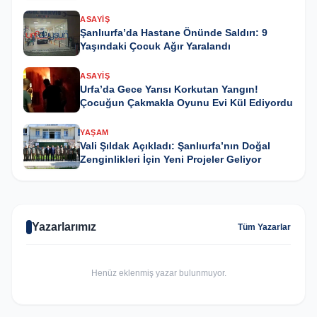
ASAYIŞ
Şanlıurfa’da Hastane Önünde Saldırı: 9
Yaşındaki Çocuk Ağır Yaralandı
ASAYIŞ
Urfa’da Gece Yarısı Korkutan Yangın!
Çocuğun Çakmakla Oyunu Evi Kül Ediyordu
YAŞAM
Vali Şıldak Açıkladı: Şanlıurfa’nın Doğal
Zenginlikleri İçin Yeni Projeler Geliyor
Yazarlarımız
Tüm Yazarlar
Henüz eklenmiş yazar bulunmuyor.