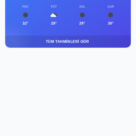
PAZ
PZT
SAL
ÇAR
32°
29°
29°
30°
TÜM TAHMINLERI GÖR