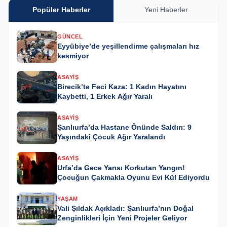
Popüler Haberler
Yeni Haberler
GÜNCEL
Eyyübiye’de yeşillendirme çalışmaları hız
kesmiyor
ASAYIŞ
Birecik’te Feci Kaza: 1 Kadın Hayatını
Kaybetti, 1 Erkek Ağır Yaralı
ASAYIŞ
Şanlıurfa’da Hastane Önünde Saldırı: 9
Yaşındaki Çocuk Ağır Yaralandı
ASAYIŞ
Urfa’da Gece Yarısı Korkutan Yangın!
Çocuğun Çakmakla Oyunu Evi Kül Ediyordu
YAŞAM
Vali Şıldak Açıkladı: Şanlıurfa’nın Doğal
Zenginlikleri İçin Yeni Projeler Geliyor