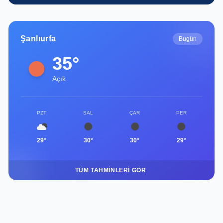
Şanlıurfa
Bugün
35°
Açık
PZT
SAL
ÇAR
PER
29°
30°
30°
29°
TÜM TAHMINLERI GÖR