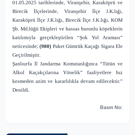
01.05.2025 tarihlerinde, Viranşehir, Karaköprü ve
Birecik İlçelerinde, Viranşehir İlçe J.K.lığı,
Karaköprü İlçe J.K.lığı, Birecik İlçe J.K.lığı, KOM
Şb. Md.lüğü Ekipleri ve hassas burunlu köpeklerin
katılımıyla gerçekleştirilen “Şok Yol Araması”
neticesinde;
(980)
Paket Gümrük Kaçağı Sigara Ele
Geçirilmiştir.
Şanlıurfa İl Jandarma Komutanlığınca “Tütün ve
Alkol Kaçakçılarına Yönelik” faaliyetlere hız
kesmeden azim ve kararlılıkla devam edilecektir.”
Denildi.
Basın No: