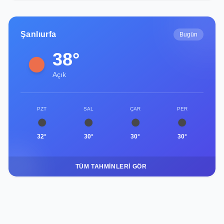
Şanlıurfa
Bugün
38°
Açık
PZT
SAL
ÇAR
PER
32°
30°
30°
30°
TÜM TAHMINLERI GÖR