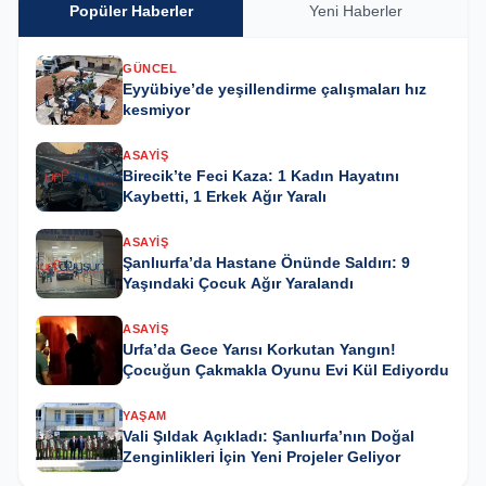
Popüler Haberler
Yeni Haberler
GÜNCEL
Eyyübiye’de yeşillendirme çalışmaları hız
kesmiyor
ASAYIŞ
Birecik’te Feci Kaza: 1 Kadın Hayatını
Kaybetti, 1 Erkek Ağır Yaralı
ASAYIŞ
Şanlıurfa’da Hastane Önünde Saldırı: 9
Yaşındaki Çocuk Ağır Yaralandı
ASAYIŞ
Urfa’da Gece Yarısı Korkutan Yangın!
Çocuğun Çakmakla Oyunu Evi Kül Ediyordu
YAŞAM
Vali Şıldak Açıkladı: Şanlıurfa’nın Doğal
Zenginlikleri İçin Yeni Projeler Geliyor