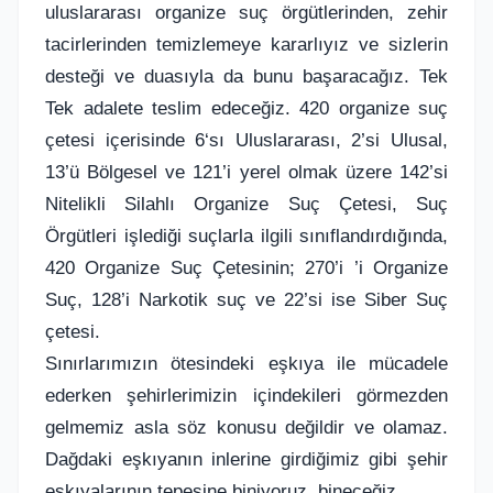
uluslararası organize suç örgütlerinden, zehir
tacirlerinden temizlemeye kararlıyız ve sizlerin
desteği ve duasıyla da bunu başaracağız. Tek
Tek adalete teslim edeceğiz. 420 organize suç
çetesi içerisinde 6‘sı Uluslararası, 2’si Ulusal,
13’ü Bölgesel ve 121’i yerel olmak üzere 142’si
Nitelikli Silahlı Organize Suç Çetesi, Suç
Örgütleri işlediği suçlarla ilgili sınıflandırdığında,
420 Organize Suç Çetesinin; 270’i ’i Organize
Suç, 128’i Narkotik suç ve 22’si ise Siber Suç
çetesi.
Sınırlarımızın ötesindeki eşkıya ile mücadele
ederken şehirlerimizin içindekileri görmezden
gelmemiz asla söz konusu değildir ve olamaz.
Dağdaki eşkıyanın inlerine girdiğimiz gibi şehir
eşkıyalarının tepesine biniyoruz, bineceğiz.