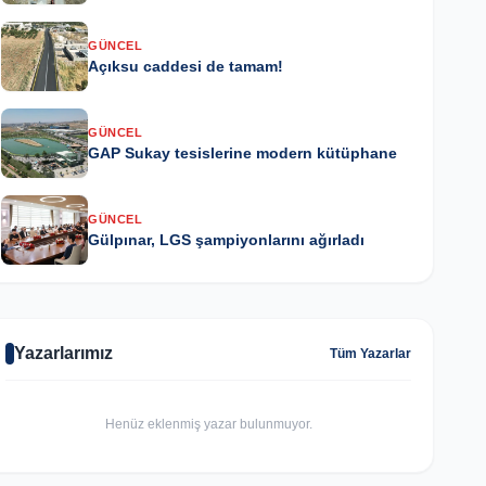
GÜNCEL
Açıksu caddesi de tamam!
GÜNCEL
GAP Sukay tesislerine modern kütüphane
GÜNCEL
Gülpınar, LGS şampiyonlarını ağırladı
Yazarlarımız
Tüm Yazarlar
Henüz eklenmiş yazar bulunmuyor.