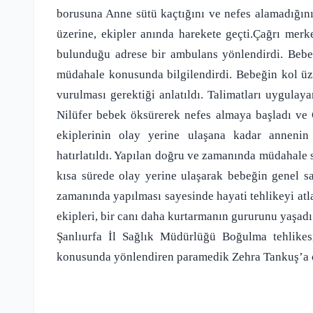
borusuna Anne sütü kaçtığını ve nefes alamadığını
üzerine, ekipler anında harekete geçti.Çağrı merke
bulunduğu adrese bir ambulans yönlendirdi. Bebe
müdahale konusunda bilgilendirdi. Bebeğin kol üzer
vurulması gerektiği anlatıldı. Talimatları uygulay
Nilüfer bebek öksürerek nefes almaya başladı ve 
ekiplerinin olay yerine ulaşana kadar annenin 
hatırlatıldı. Yapılan doğru ve zamanında müdahale 
kısa sürede olay yerine ulaşarak bebeğin genel s
zamanında yapılması sayesinde hayati tehlikeyi atlat
ekipleri, bir canı daha kurtarmanın gururunu yaşadı
Şanlıurfa İl Sağlık Müdürlüğü Boğulma tehlike
konusunda yönlendiren paramedik Zehra Tankuş’a özv