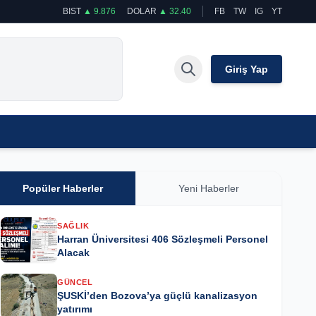
BIST
▲ 9.876
DOLAR
▲ 32.40
FB
TW
IG
YT
Giriş Yap
Popüler Haberler
Yeni Haberler
SAĞLIK
Harran Üniversitesi 406 Sözleşmeli Personel
Alacak
GÜNCEL
ŞUSKİ’den Bozova’ya güçlü kanalizasyon
yatırımı