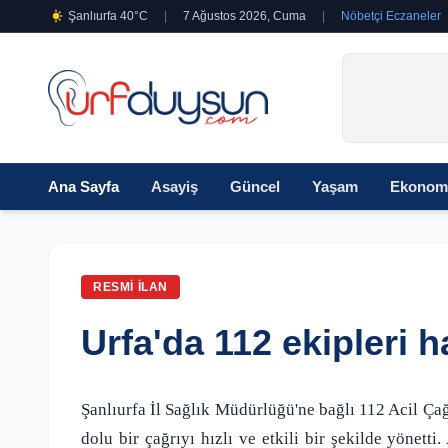
Şanlıurfa 40°C
|
7 Ağustos 2026, Cuma
|
Nöbetçi Eczaneler
Ana Sayfa
Asayiş
Güncel
Yaşam
Ekonom
RESMI İLAN
Urfa'da 112 ekipleri h
Şanlıurfa İl Sağlık Müdürlüğü'ne bağlı 112 Acil Ça
dolu bir çağrıyı hızlı ve etkili bir şekilde yönet