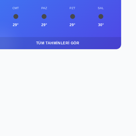
CMT
PAZ
PZT
SAL
29°
29°
29°
30°
TÜM TAHMINLERI GÖR