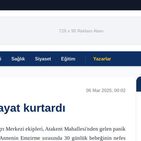
728 x 90 Reklam Alanı
i
Sağlık
Siyaset
Eğitim
Yazarlar
06 Mar 2025, 00:02
ayat kurtardı
ğrı Merkezi ekipleri, Atakent Mahallesi'nden gelen panik
ti. Annenin Emzirme sırasında 30 günlük bebeğinin nefes