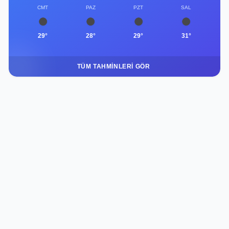
CMT
PAZ
PZT
SAL
29°
28°
29°
31°
TÜM TAHMINLERI GÖR