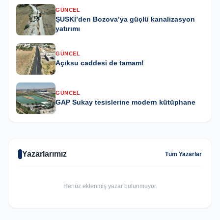
GÜNCEL
ŞUSKİ’den Bozova’ya güçlü kanalizasyon
yatırımı
GÜNCEL
Açıksu caddesi de tamam!
GÜNCEL
GAP Sukay tesislerine modern kütüphane
Yazarlarımız
Tüm Yazarlar
Henüz eklenmiş yazar bulunmuyor.