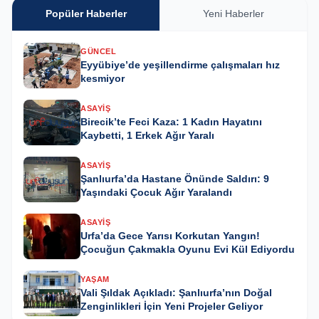
Popüler Haberler
Yeni Haberler
GÜNCEL
Eyyübiye’de yeşillendirme çalışmaları hız
kesmiyor
ASAYIŞ
Birecik’te Feci Kaza: 1 Kadın Hayatını
Kaybetti, 1 Erkek Ağır Yaralı
ASAYIŞ
Şanlıurfa’da Hastane Önünde Saldırı: 9
Yaşındaki Çocuk Ağır Yaralandı
ASAYIŞ
Urfa’da Gece Yarısı Korkutan Yangın!
Çocuğun Çakmakla Oyunu Evi Kül Ediyordu
YAŞAM
Vali Şıldak Açıkladı: Şanlıurfa’nın Doğal
Zenginlikleri İçin Yeni Projeler Geliyor