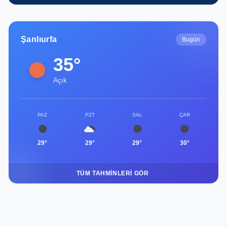
Şanlıurfa
Bugün
35°
Açık
PAZ
PZT
SAL
ÇAR
29°
29°
29°
30°
TÜM TAHMINLERI GÖR