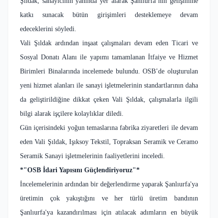
Şıldak, sanayicinin yanında yer alarak Şanlıurfa’nın gelişimine
katkı sunacak bütün girişimleri desteklemeye devam
edeceklerini söyledi.
Vali Şıldak ardından inşaat çalışmaları devam eden Ticari ve
Sosyal Donatı Alanı ile yapımı tamamlanan İtfaiye ve Hizmet
Birimleri Binalarında incelemede bulundu. OSB’de oluşturulan
yeni hizmet alanları ile sanayi işletmelerinin standartlarının daha
da geliştirildiğine dikkat çeken Vali Şıldak, çalışmalarla ilgili
bilgi alarak işçilere kolaylıklar diledi.
Gün içerisindeki yoğun temaslarına fabrika ziyaretleri ile devam
eden Vali Şıldak, Işıksoy Tekstil, Topraksan Seramik ve Ceramo
Seramik Sanayi işletmelerinin faaliyetlerini inceledi.
*"OSB İdari Yapısını Güçlendiriyoruz"*
İncelemelerinin ardından bir değerlendirme yaparak Şanlıurfa'ya
üretimin çok yakıştığını ve her türlü üretim bandının
Şanlıurfa'ya kazandırılması için atılacak adımların en büyük