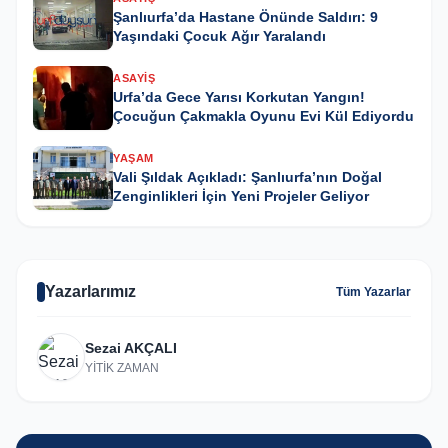
Şanlıurfa’da Hastane Önünde Saldırı: 9
Yaşındaki Çocuk Ağır Yaralandı
ASAYIŞ
Urfa’da Gece Yarısı Korkutan Yangın!
Çocuğun Çakmakla Oyunu Evi Kül Ediyordu
YAŞAM
Vali Şıldak Açıkladı: Şanlıurfa’nın Doğal
Zenginlikleri İçin Yeni Projeler Geliyor
Yazarlarımız
Tüm Yazarlar
Sezai AKÇALI
YİTİK ZAMAN
GÜNCEL