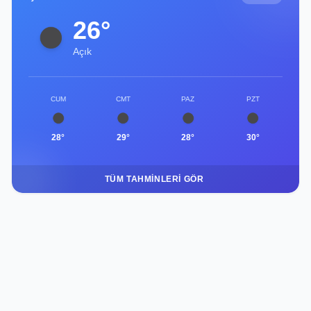
26°
Açık
CUM
CMT
PAZ
PZT
28°
29°
28°
30°
TÜM TAHMINLERI GÖR