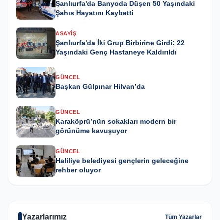
Şanlıurfa'da Banyoda Düşen 50 Yaşındaki
Şahıs Hayatını Kaybetti
ASAYIŞ
Şanlıurfa'da İki Grup Birbirine Girdi: 22
Yaşındaki Genç Hastaneye Kaldırıldı
GÜNCEL
Başkan Gülpınar Hilvan’da
GÜNCEL
Karaköprü’nün sokakları modern bir
görünüme kavuşuyor
GÜNCEL
Haliliye belediyesi gençlerin geleceğine
rehber oluyor
Yazarlarımız
Tüm Yazarlar