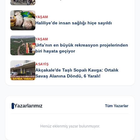
YAŞAM
Haliliye’de insan sağlığı hiçe sayıldı
YAŞAM
Urfa’nın en büyük rekreasyon projelerinden
biri hayata geçiyor
ASAYIŞ
Akçakale'de Taşlı Sopalı Kavga: Ortalık
Savaş Alanına Döndü, 6 Yaralı!
Yazarlarımız
Tüm Yazarlar
Henüz eklenmiş yazar bulunmuyor.