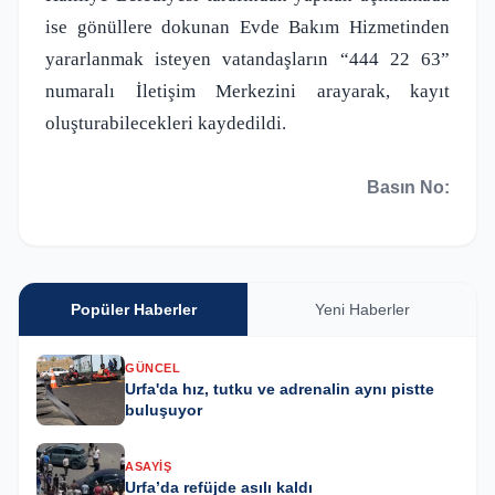
ise gönüllere dokunan Evde Bakım Hizmetinden
yararlanmak isteyen vatandaşların “444 22 63”
numaralı İletişim Merkezini arayarak, kayıt
oluşturabilecekleri kaydedildi.
Basın No:
Popüler Haberler
Yeni Haberler
GÜNCEL
Urfa'da hız, tutku ve adrenalin aynı pistte
buluşuyor
ASAYIŞ
Urfa’da refüjde asılı kaldı