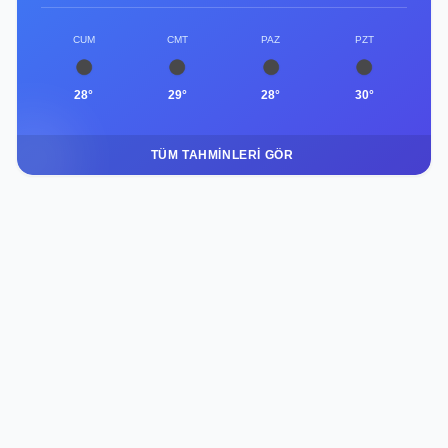
CUM
CMT
PAZ
PZT
28°
29°
28°
30°
TÜM TAHMINLERI GÖR